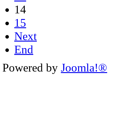
14
15
Next
End
Powered by
Joomla!®