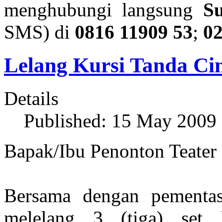
menghubungi langsung
S
SMS) di
0816 11909 53
;
0
Lelang Kursi Tanda Ci
Details
Published: 15 May 2009
Bapak/Ibu Penonton Teater
Bersama dengan pement
melelang 3 (tiga) set