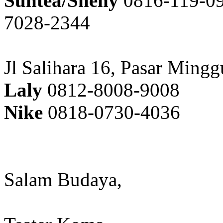
Suntea/Sheny
0816-119-09
7028-2344
Jl Salihara 16, Pasar Mingg
Laly
0812-8008-9008
Nike
0818-0730-4036
Salam Budaya,