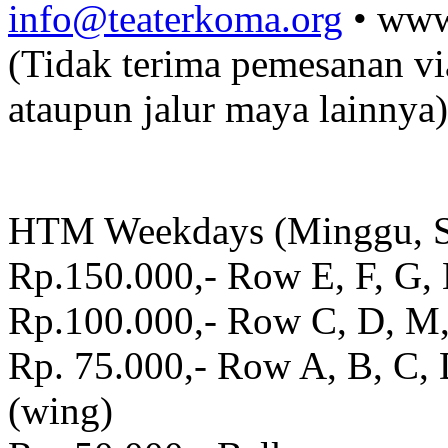
info@teaterkoma.org
• www
(Tidak terima pemesanan v
ataupun jalur maya lainnya)
HTM Weekdays (Minggu, S
Rp.150.000,- Row E, F, G, 
Rp.100.000,- Row C, D, M, 
Rp. 75.000,- Row A, B, C, D
(wing)