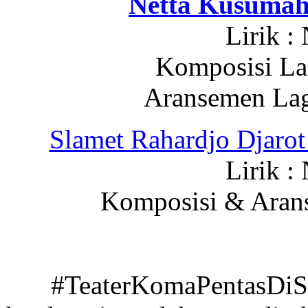
Netta Kusuma
Lirik :
Komposisi La
Aransemen Lagu
Slamet Rahardjo Dja
Lirik :
Komposisi & Arans
#TeaterKomaPentasDiSa